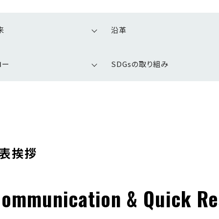
来
沿革
ロー
SDGsの取り組み
表挨拶
ommunication & Quick R