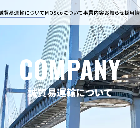
誠貿易運輸について
MOScoについて
事業内容
お知らせ
採用
COMPANY
誠貿易運輸について