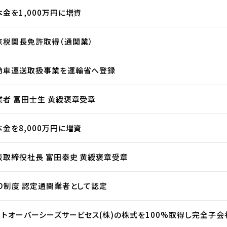
本金を1,000万円に増資
京税関長免許取得（通関業）
動車運送取扱事業を運輸省へ登録
業者 富田士生 黄綬褒章受章
本金を8,000万円に増資
表取締役社長 富田泰史 黄綬褒章受章
EO制度 認定通関業者として認定
コトオーバーシーズサービセス(株)の株式を100%取得し完全子会