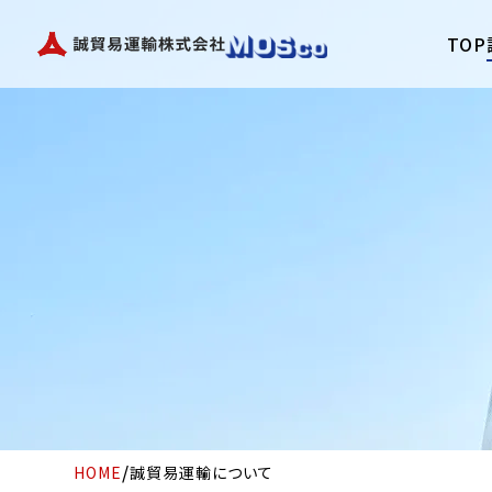
Skip
TOP
to
content
/
HOME
誠貿易運輸について