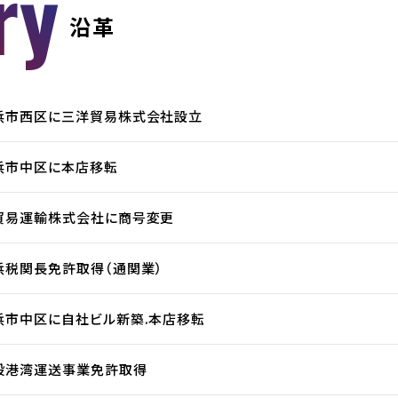
ry
沿革
浜市西区に三洋貿易株式会社設立
浜市中区に本店移転
貿易運輸株式会社に商号変更
浜税関長免許取得（通関業）
浜市中区に自社ビル新築.本店移転
般港湾運送事業免許取得