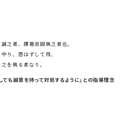
。誠之者、擇善而固執之者也。
、中り、思はずして得、
く之を執る者なり。
しても誠意を持って対処するように」との指導理念