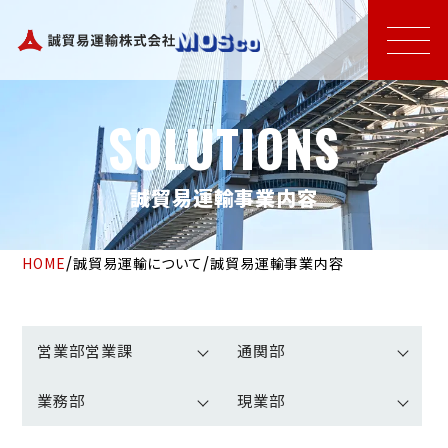
Skip
to
content
SOLUTIONS
誠貿易運輸事業内容
/
/
HOME
誠貿易運輸について
誠貿易運輸事業内容
営業部営業課
通関部
業務部
現業部