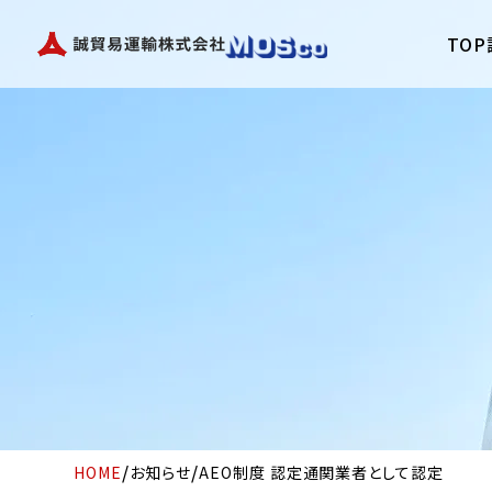
Skip
TOP
to
content
/
/
HOME
お知らせ
AEO制度 認定通関業者として認定